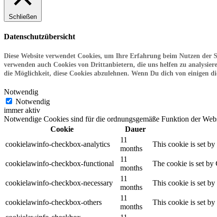
Schließen
Datenschutzübersicht
Diese Website verwendet Cookies, um Ihre Erfahrung beim Nutzen der Sei
verwenden auch Cookies von Drittanbietern, die uns helfen zu analysie
die Möglichkeit, diese Cookies abzulehnen. Wenn Du dich von einigen die
Notwendig
Notwendig
immer aktiv
Notwendige Cookies sind für die ordnungsgemäße Funktion der Websit
Cookie
Dauer
11
cookielawinfo-checkbox-analytics
This cookie is set b
months
11
cookielawinfo-checkbox-functional
The cookie is set by
months
11
cookielawinfo-checkbox-necessary
This cookie is set b
months
11
cookielawinfo-checkbox-others
This cookie is set b
months