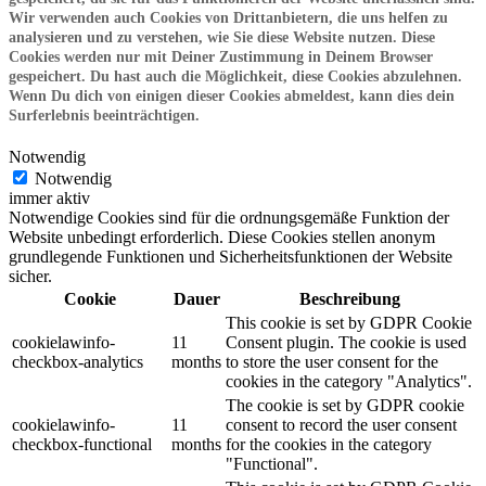
Wir verwenden auch Cookies von Drittanbietern, die uns helfen zu
analysieren und zu verstehen, wie Sie diese Website nutzen. Diese
Cookies werden nur mit Deiner Zustimmung in Deinem Browser
gespeichert. Du hast auch die Möglichkeit, diese Cookies abzulehnen.
Wenn Du dich von einigen dieser Cookies abmeldest, kann dies dein
Surferlebnis beeinträchtigen.
Notwendig
Notwendig
immer aktiv
Notwendige Cookies sind für die ordnungsgemäße Funktion der
Website unbedingt erforderlich. Diese Cookies stellen anonym
grundlegende Funktionen und Sicherheitsfunktionen der Website
sicher.
Cookie
Dauer
Beschreibung
This cookie is set by GDPR Cookie
cookielawinfo-
11
Consent plugin. The cookie is used
checkbox-analytics
months
to store the user consent for the
cookies in the category "Analytics".
The cookie is set by GDPR cookie
cookielawinfo-
11
consent to record the user consent
checkbox-functional
months
for the cookies in the category
"Functional".