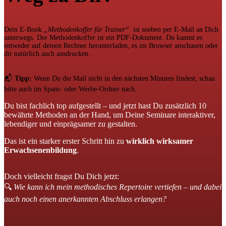
Dein E-Book
„Methodenkoffer für Trainer“
ist soeben per E-Mail an Dich
unterwegs. Der Methodenkoffer ist ein PDF-Dokument. Du kannst es
entweder auf deinen Rechner herunterladen, es im Browser anschauen oder
dir natürlich auch ausdrucken.
📬
Tipp:
Wenn Du die Mail nicht in den nächsten Minuten findest, schau
bitte auch im Spam- oder Werbe-Ordner nach.
Du bist fachlich top aufgestellt – und jetzt hast Du zusätzlich 10
bewährte Methoden an der Hand, um Deine Seminare interaktiver,
lebendiger und einprägsamer zu gestalten.
Das ist ein starker erster Schritt hin zu
wirklich wirksamer
Erwachsenenbildung
.
Doch vielleicht fragst Du Dich jetzt:
🔍
Wie kann ich mein methodisches Repertoire vertiefen – und dabei
auch noch einen anerkannten Abschluss erlangen?