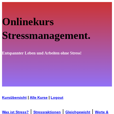
Onlinekurs
Stressmanagement.
Entspannter Leben und Arbeiten ohne Stress!
Kursübersicht
|
Alle Kurse
|
Logout
|
|
|
Was ist Stress?
Stressraktionen
Gleichgewicht
Werte &